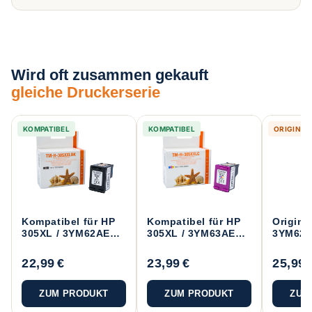
Wird oft zusammen gekauft
gleiche Druckerserie
KOMPATIBEL
KOMPATIBEL
ORIGINAL
Kompatibel für HP
Kompatibel für HP
Origina
305XL / 3YM62AE
305XL / 3YM63AE
3YM62
Druckerpatrone
Druckerpatrone
Drucke
Schwarz
Color
Schwar
22,99 €
23,99 €
25,99 
ZUM PRODUKT
ZUM PRODUKT
ZUM