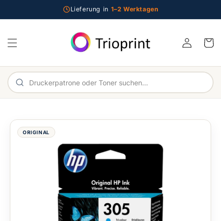
Direkt zum Inhalt
Lieferung in
1–2 Werktagen
Einloggen
Warenko
Im Shop suchen
ORIGINAL