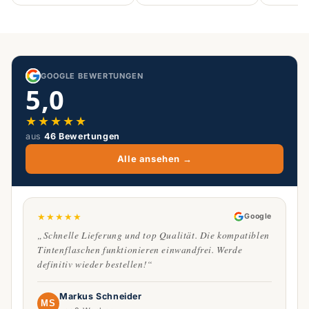
GOOGLE BEWERTUNGEN
5,0
★
★
★
★
★
aus
46 Bewertungen
Alle ansehen →
★
★
★
★
★
Google
„Schnelle Lieferung und top Qualität. Die kompatiblen
Tintenflaschen funktionieren einwandfrei. Werde
definitiv wieder bestellen!“
Markus Schneider
MS