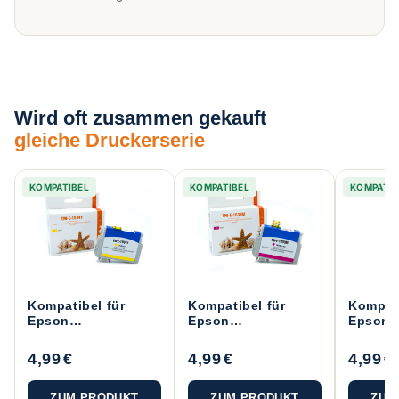
Wird oft zusammen gekauft
gleiche Druckerserie
KOMPATIBEL
KOMPATIBEL
KOMPATIB
Kompatibel für
Kompatibel für
Kompati
Epson
Epson
Epson
C13T16344010 /
C13T16334010 /
C13T16
16XL
16XL
16XL
4,99 €
4,99 €
4,99 €
Druckerpatrone
Druckerpatrone
Drucke
Gelb
Magenta
Cyan
ZUM PRODUKT
ZUM PRODUKT
ZUM