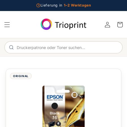
Direkt zum Inhalt
Lieferung in
1–2 Werktagen
Einloggen
Warenko
Im Shop suchen
ORIGINAL