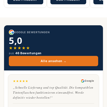
GOOGLE BEWERTUNGEN
5,0
★
★
★
★
★
aus
46 Bewertungen
Alle ansehen →
★
★
★
★
★
Google
„Schnelle Lieferung und top Qualität. Die kompatiblen
Tintenflaschen funktionieren einwandfrei. Werde
definitiv wieder bestellen!“