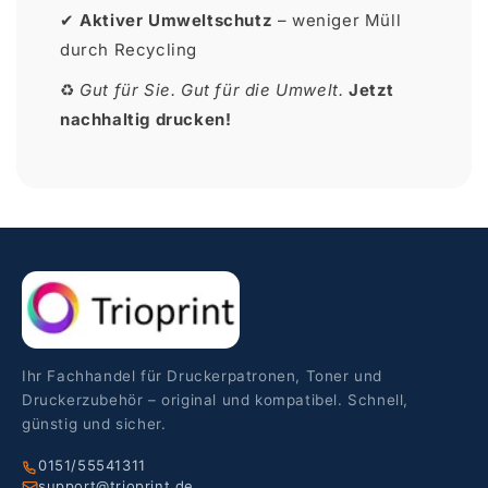
✔
Aktiver Umweltschutz
– weniger Müll
durch Recycling
♻
Gut für Sie. Gut für die Umwelt.
Jetzt
nachhaltig drucken!
Ihr Fachhandel für Druckerpatronen, Toner und
Druckerzubehör – original und kompatibel. Schnell,
günstig und sicher.
0151/55541311
support@trioprint.de