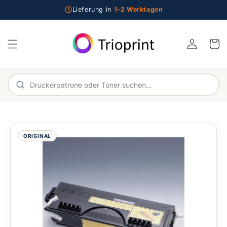
Direkt zum Inhalt
Lieferung in
1–2 Werktagen
Einloggen
Warenko
Im Shop suchen
ORIGINAL