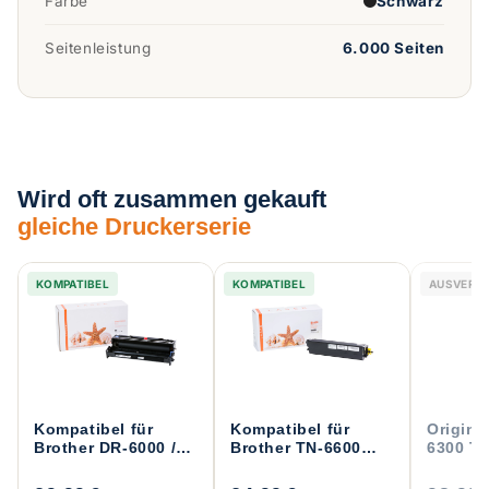
Farbe
Schwarz
Seitenleistung
6.000 Seiten
Wird oft zusammen gekauft
gleiche Druckerserie
KOMPATIBEL
KOMPATIBEL
ORIGINAL
AUSVERK
Kompatibel für
Kompatibel für
Origina
Brother DR-6000 /
Brother TN-6600
6300 T
DR-7000
Toner Schwarz
Bildtrommel