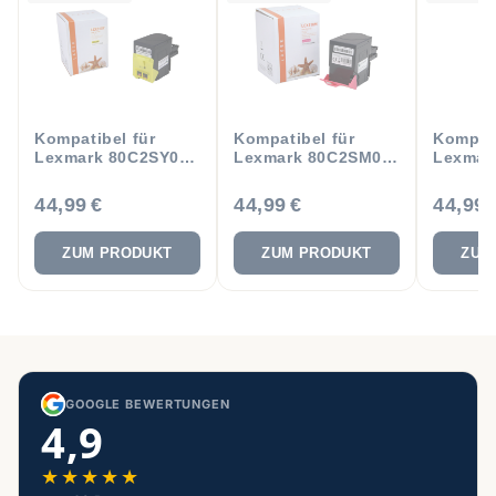
Kompatibel für
Kompatibel für
Kompati
Lexmark 80C2SY0 /
Lexmark 80C2SM0 /
Lexmar
802SY Toner Gelb
802SM Toner
802SC 
Magenta
44,99 €
44,99 €
44,99 
ZUM PRODUKT
ZUM PRODUKT
ZUM
GOOGLE BEWERTUNGEN
4,9
★
★
★
★
★