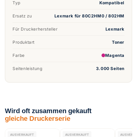
Typ
Kompatibel
Ersatz zu
Lexmark für 80C2HM0 / 802HM
Für Druckerhersteller
Lexmark
Produktart
Toner
Farbe
Magenta
Seitenleistung
3.000 Seiten
Wird oft zusammen gekauft
gleiche Druckerserie
KOMPATIBEL
AUSVERKAUFT
KOMPATIBEL
AUSVERKAUFT
KOMPATIB
AUSVERK