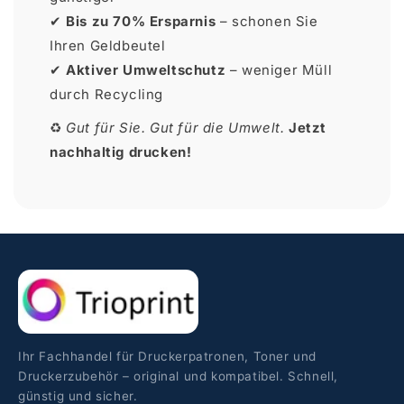
✔
Bis zu 70% Ersparnis
– schonen Sie
Ihren Geldbeutel
✔
Aktiver Umweltschutz
– weniger Müll
durch Recycling
♻
Gut für Sie. Gut für die Umwelt.
Jetzt
nachhaltig drucken!
Ihr Fachhandel für Druckerpatronen, Toner und
Druckerzubehör – original und kompatibel. Schnell,
günstig und sicher.