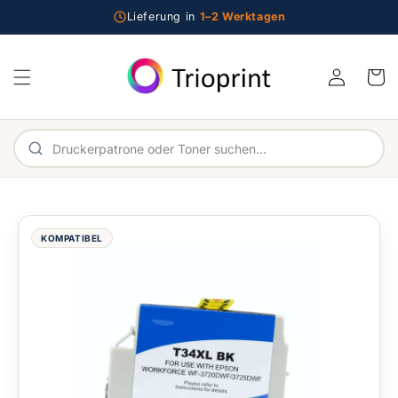
Direkt zum Inhalt
Lieferung in
1–2 Werktagen
Einloggen
Warenko
Im Shop suchen
KOMPATIBEL