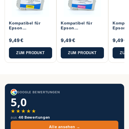
Kompatibel für
Kompatibel für
Kompati
Epson
Epson
Epson
C13T34744010 /
C13T34734010 /
C13T34
34XL
34XL
34XL
9,49 €
9,49 €
9,49 €
Druckerpatrone
Druckerpatrone
Drucke
Gelb
Magenta
Cyan
ZUM PRODUKT
ZUM PRODUKT
ZUM
GOOGLE BEWERTUNGEN
5,0
★
★
★
★
★
aus
46 Bewertungen
Alle ansehen →